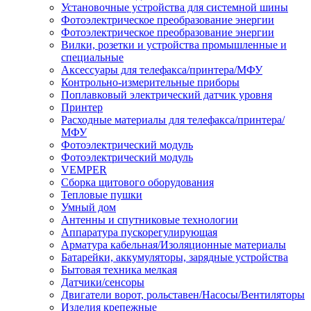
Установочные устройства для системной шины
Фотоэлектрическое преобразование энергии
Фотоэлектрическое преобразование энергии
Вилки, розетки и устройства промышленные и
специальные
Аксессуары для телефакса/принтера/МФУ
Контрольно-измерительные приборы
Поплавковый электрический датчик уровня
Принтер
Расходные материалы для телефакса/принтера/
МФУ
Фотоэлектрический модуль
Фотоэлектрический модуль
VEMPER
Сборка щитового оборудования
Тепловые пушки
Умный дом
Антенны и спутниковые технологии
Аппаратура пускорегулирующая
Арматура кабельная/Изоляционные материалы
Батарейки, аккумуляторы, зарядные устройства
Бытовая техника мелкая
Датчики/сенсоры
Двигатели ворот, рольставен/Насосы/Вентиляторы
Изделия крепежные