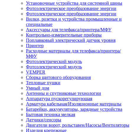
Установочные устройства для системной шины
Фотоэлектрическое преобразование энергии
Фотоэлектрическое преобразование энергии
Вилки, розетки и устройства промышленные и
специальные
Аксессуары для телефакса/принтера/МФУ
Контрольно-измерительные приборы
Поплавковый электрический датчик уровня
Принтер
Расходные материалы для телефакса/принтера/
МФУ
Фотоэлектрический модуль
Фотоэлектрический модуль
VEMPER
Сборка щитового оборудования
Тепловые пушки
Умный дом
Антенны и спутниковые технологии
Аппаратура пускорегулирующая
Арматура кабельная/Изоляционные материалы
Батарейки, аккумуляторы, зарядные устройства
Бытовая техника мелкая
Датчики/сенсоры
Двигатели ворот, рольставен/Насосы/Вентиляторы
Изделия крепежные