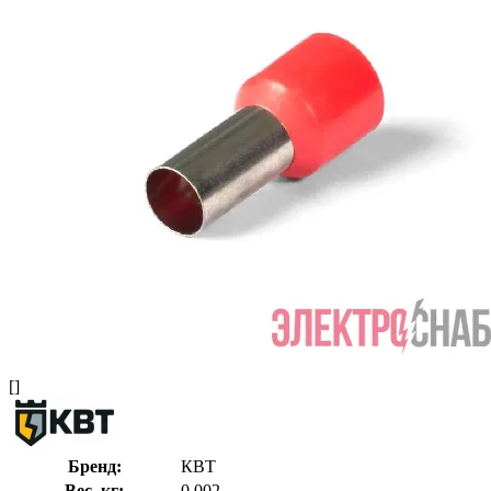
[]
Бренд:
КВТ
Вес, кг:
0.002