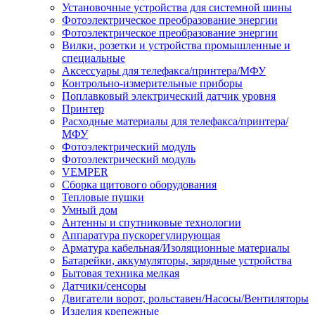
Установочные устройства для системной шины
Фотоэлектрическое преобразование энергии
Фотоэлектрическое преобразование энергии
Вилки, розетки и устройства промышленные и
специальные
Аксессуары для телефакса/принтера/МФУ
Контрольно-измерительные приборы
Поплавковый электрический датчик уровня
Принтер
Расходные материалы для телефакса/принтера/
МФУ
Фотоэлектрический модуль
Фотоэлектрический модуль
VEMPER
Сборка щитового оборудования
Тепловые пушки
Умный дом
Антенны и спутниковые технологии
Аппаратура пускорегулирующая
Арматура кабельная/Изоляционные материалы
Батарейки, аккумуляторы, зарядные устройства
Бытовая техника мелкая
Датчики/сенсоры
Двигатели ворот, рольставен/Насосы/Вентиляторы
Изделия крепежные