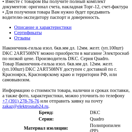
• Вместе с товаром Вы получите полный комплект
документов: оригинал счета, накладная Торг-12, счет-фактура
• Для получения товара Вам нужно будет предъявить
водителю-экспедитору паспорт и доверенность.
Описание и характеристики
Сертификаты
Отзывы
Наконечник-гильза изол. 6кв.мм дл. 12мм. желт. (уп.100шт)
DKC 2ART508NY можно приобрести в магазине Электроснаб
по низкой цене. Производитель DKC. Серия Quadro.
Товар Наконечник-гильза изол. 6кв.мм дл. 12мм. желт.
(уп.100шт) DKC 2ART508NY доступен с доставкой по г.
Красноярск, Красноярскому краю и территории РФ, или
самовывозом.
Информацию о стоимости товара, наличии и сроках поставки,
а также фото, характеристики, можно уточнить по телефону
+7 (391) 278-76-76
или отправить заявку на почту
zakaz@elektrosnab24.ru
.
Бренд:
DKC
Серия:
Quadro
Полипропилен
Материал изоляции:
(PP)