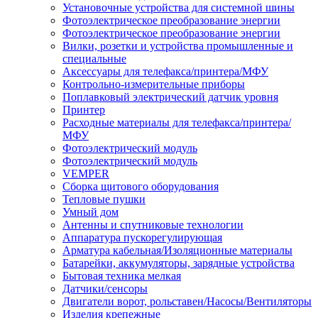
Установочные устройства для системной шины
Фотоэлектрическое преобразование энергии
Фотоэлектрическое преобразование энергии
Вилки, розетки и устройства промышленные и
специальные
Аксессуары для телефакса/принтера/МФУ
Контрольно-измерительные приборы
Поплавковый электрический датчик уровня
Принтер
Расходные материалы для телефакса/принтера/
МФУ
Фотоэлектрический модуль
Фотоэлектрический модуль
VEMPER
Сборка щитового оборудования
Тепловые пушки
Умный дом
Антенны и спутниковые технологии
Аппаратура пускорегулирующая
Арматура кабельная/Изоляционные материалы
Батарейки, аккумуляторы, зарядные устройства
Бытовая техника мелкая
Датчики/сенсоры
Двигатели ворот, рольставен/Насосы/Вентиляторы
Изделия крепежные