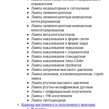
отражателем
Лампа индикаторная и сигнальная
Лампа люминесцентная
Лампа люминесцентная компактная
интегрированная
Лампа люминесцентная компактная
неинтегрированная
Лампа металлогалогенная
Лампа накаливания в форме свечи
Лампа накаливания в форме шара
Лампа накаливания зеркальная
Лампа накаливания с отражателем
Лампа накаливания стандартная
Лампа накаливания типа Globe
Лампа накаливания трубчатая
Лампа натриевая высокого давления
Лампа неоновая, иллюминационная, строб-
лампа
Лампа ртутная высокого давления
Лампа ртутно-вольфрамовая дуговая
Лампа с инфракрасным излучением
Лампа с УФ-излучением
Лампа светодиодная
Каналы настенного и потолочного монтажа
В раздел