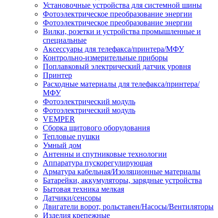
Установочные устройства для системной шины
Фотоэлектрическое преобразование энергии
Фотоэлектрическое преобразование энергии
Вилки, розетки и устройства промышленные и
специальные
Аксессуары для телефакса/принтера/МФУ
Контрольно-измерительные приборы
Поплавковый электрический датчик уровня
Принтер
Расходные материалы для телефакса/принтера/
МФУ
Фотоэлектрический модуль
Фотоэлектрический модуль
VEMPER
Сборка щитового оборудования
Тепловые пушки
Умный дом
Антенны и спутниковые технологии
Аппаратура пускорегулирующая
Арматура кабельная/Изоляционные материалы
Батарейки, аккумуляторы, зарядные устройства
Бытовая техника мелкая
Датчики/сенсоры
Двигатели ворот, рольставен/Насосы/Вентиляторы
Изделия крепежные