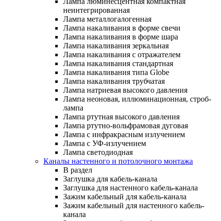
Лампа люминесцентная компактная
неинтегрированная
Лампа металлогалогенная
Лампа накаливания в форме свечи
Лампа накаливания в форме шара
Лампа накаливания зеркальная
Лампа накаливания с отражателем
Лампа накаливания стандартная
Лампа накаливания типа Globe
Лампа накаливания трубчатая
Лампа натриевая высокого давления
Лампа неоновая, иллюминационная, строб-
лампа
Лампа ртутная высокого давления
Лампа ртутно-вольфрамовая дуговая
Лампа с инфракрасным излучением
Лампа с УФ-излучением
Лампа светодиодная
Каналы настенного и потолочного монтажа
В раздел
Заглушка для кабель-канала
Заглушка для настенного кабель-канала
Зажим кабельный для кабель-канала
Зажим кабельный для настенного кабель-
канала