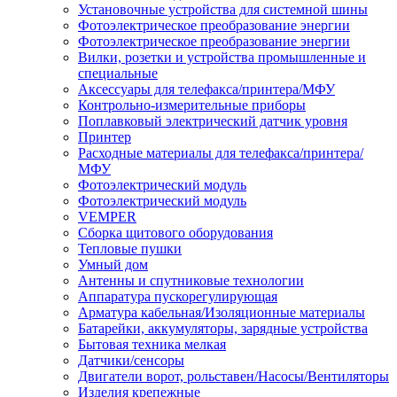
Установочные устройства для системной шины
Фотоэлектрическое преобразование энергии
Фотоэлектрическое преобразование энергии
Вилки, розетки и устройства промышленные и
специальные
Аксессуары для телефакса/принтера/МФУ
Контрольно-измерительные приборы
Поплавковый электрический датчик уровня
Принтер
Расходные материалы для телефакса/принтера/
МФУ
Фотоэлектрический модуль
Фотоэлектрический модуль
VEMPER
Сборка щитового оборудования
Тепловые пушки
Умный дом
Антенны и спутниковые технологии
Аппаратура пускорегулирующая
Арматура кабельная/Изоляционные материалы
Батарейки, аккумуляторы, зарядные устройства
Бытовая техника мелкая
Датчики/сенсоры
Двигатели ворот, рольставен/Насосы/Вентиляторы
Изделия крепежные