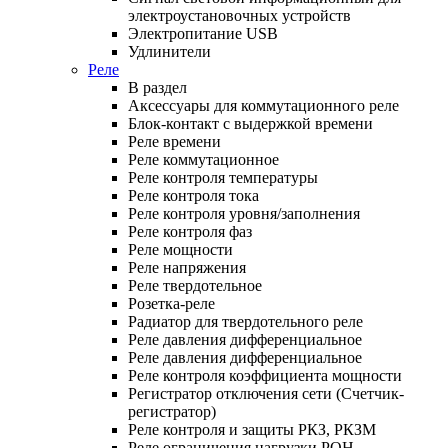
электроустановочных устройств
Электропитание USB
Удлинители
Реле
В раздел
Аксессуары для коммутационного реле
Блок-контакт с выдержкой времени
Реле времени
Реле коммутационное
Реле контроля температуры
Реле контроля тока
Реле контроля уровня/заполнения
Реле контроля фаз
Реле мощности
Реле напряжения
Реле твердотельное
Розетка-реле
Радиатор для твердотельного реле
Реле давления дифференциальное
Реле давления дифференциальное
Реле контроля коэффициента мощности
Регистратор отключения сети (Счетчик-
регистратор)
Реле контроля и защиты РКЗ, РКЗМ
Реле ограничения нагрузки РОН