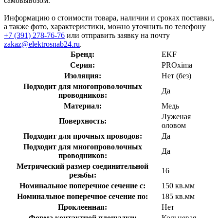
самовывозом.
Информацию о стоимости товара, наличии и сроках поставки,
а также фото, характеристики, можно уточнить по телефону
+7 (391) 278-76-76
или отправить заявку на почту
zakaz@elektrosnab24.ru
.
Бренд:
EKF
Серия:
PROxima
Изоляция:
Нет (без)
Подходит для многопроволочных
Да
проводников:
Материал:
Медь
Луженая
Поверхность:
оловом
Подходит для прочных проводов:
Да
Подходит для многопроволочных
Да
проводников:
Метрический размер соединительной
16
резьбы:
Номинальное поперечное сечение с:
150 кв.мм
Номинальное поперечное сечение по:
185 кв.мм
Проклеенная:
Нет
Форма контактной площадки:
Кольцевая