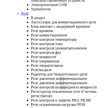
электроустановочных устройств
Электропитание USB
Удлинители
Реле
В раздел
Аксессуары для коммутационного реле
Блок-контакт с выдержкой времени
Реле времени
Реле коммутационное
Реле контроля температуры
Реле контроля тока
Реле контроля уровня/заполнения
Реле контроля фаз
Реле мощности
Реле напряжения
Реле твердотельное
Розетка-реле
Радиатор для твердотельного реле
Реле давления дифференциальное
Реле давления дифференциальное
Реле контроля коэффициента мощности
Регистратор отключения сети (Счетчик-
регистратор)
Реле контроля и защиты РКЗ, РКЗМ
Реле ограничения нагрузки РОН