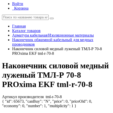
Войти
Корзина
Главная
Каталог товаров
Арматура кабельная/Изоляционные материалы
Наконечник обжимной кабельный для медных
проводников
Наконечник силовой медный луженый ТМЛ-Р 70-8
PROxima EKF tml-r-70-8
Наконечник силовой медный
луженый ТМЛ-Р 70-8
PROxima EKF tml-r-70-8
Артикул производителя
tml-r-70-8
{ "id": 65673, "canBuy": "N", "price": 0, "priceOld": 0,
"economy": 0, "number": 1, "multiplicity": 1 }