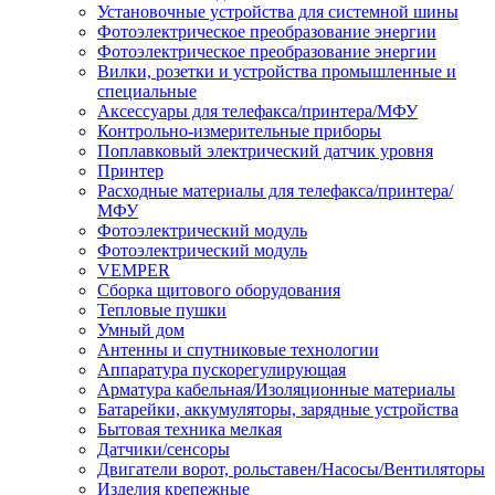
Установочные устройства для системной шины
Фотоэлектрическое преобразование энергии
Фотоэлектрическое преобразование энергии
Вилки, розетки и устройства промышленные и
специальные
Аксессуары для телефакса/принтера/МФУ
Контрольно-измерительные приборы
Поплавковый электрический датчик уровня
Принтер
Расходные материалы для телефакса/принтера/
МФУ
Фотоэлектрический модуль
Фотоэлектрический модуль
VEMPER
Сборка щитового оборудования
Тепловые пушки
Умный дом
Антенны и спутниковые технологии
Аппаратура пускорегулирующая
Арматура кабельная/Изоляционные материалы
Батарейки, аккумуляторы, зарядные устройства
Бытовая техника мелкая
Датчики/сенсоры
Двигатели ворот, рольставен/Насосы/Вентиляторы
Изделия крепежные