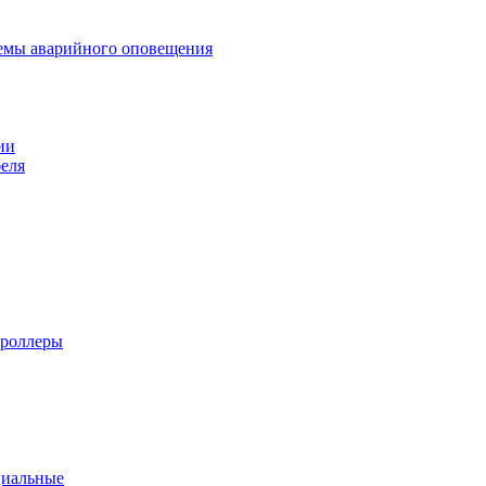
темы аварийного оповещения
ии
еля
троллеры
циальные