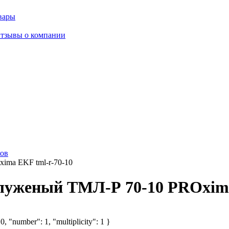
вары
тзывы о компании
ов
ima EKF tml-r-70-10
луженый ТМЛ-Р 70-10 PROxima
, "number": 1, "multiplicity": 1 }