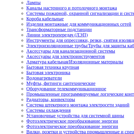
Лампы
Каналы настенного и потолочного монтажа
Системы пожарной, охранной сигнализации и сис
Короба кабельные
Изделия монтажные для коммуникационных сетей
Трансформаторные подстанции
Линии электропередач (ЛЭП)
Инструменты для опрессовки, резки, снятия изоляц
Электроизоляционные трубы/Трубы для защиты каб
Аксессуары для канализационной системы
Аксессуары для электроинструментов
Арматура кабельная/Изоляционные материалы
Бытовая техника крупная
Бытовая электроника
Водонагреватели
Муфты, фитинги сантехнические
Оборудование телекоммуникационное
Промышленные программируемые логические кон
Радиаторы, конвекторы
Система штекерного монтажа электросети зданий
Системы охлаждения
Установочные устройства для системной шины
Фотоэлектрическое преобразование энергии
Фотоэлектрическое преобразование энергии
Вилки, розетки и устройства промышленные и спе