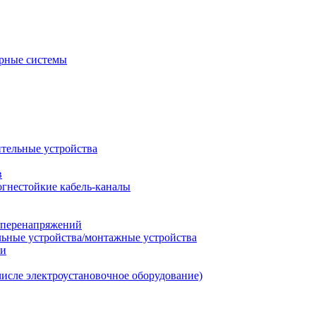
рные системы
ительные устройства
в
огнестойкие кабель-каналы
т перенапряжений
льные устройства/монтажные устройства
ии
числе электроустановочное оборудование)