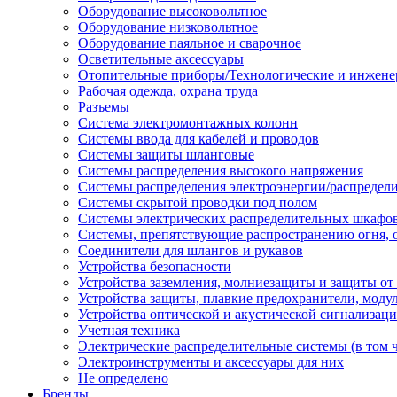
Оборудование высоковольтное
Оборудование низковольтное
Оборудование паяльное и сварочное
Осветительные аксессуары
Отопительные приборы/Технологические и инжене
Рабочая одежда, охрана труда
Разъемы
Система электромонтажных колонн
Системы ввода для кабелей и проводов
Системы защиты шланговые
Системы распределения высокого напряжения
Системы распределения электроэнергии/распредел
Системы скрытой проводки под полом
Системы электрических распределительных шкафо
Системы, препятствующие распространению огня, 
Соединители для шлангов и рукавов
Устройства безопасности
Устройства заземления, молниезащиты и защиты о
Устройства защиты, плавкие предохранители, моду
Устройства оптической и акустической сигнализац
Учетная техника
Электрические распределительные системы (в том 
Электроинструменты и аксессуары для них
Не определено
Бренды