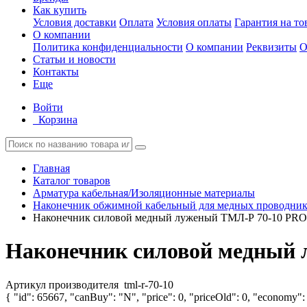
Как купить
Условия доставки
Оплата
Условия оплаты
Гарантия на то
О компании
Политика конфиденциальности
О компании
Реквизиты
О
Статьи и новости
Контакты
Еще
Войти
Корзина
Главная
Каталог товаров
Арматура кабельная/Изоляционные материалы
Наконечник обжимной кабельный для медных проводник
Наконечник силовой медный луженый ТМЛ-Р 70-10 PROx
Наконечник силовой медный 
Артикул производителя
tml-r-70-10
{ "id": 65667, "canBuy": "N", "price": 0, "priceOld": 0, "economy": 0