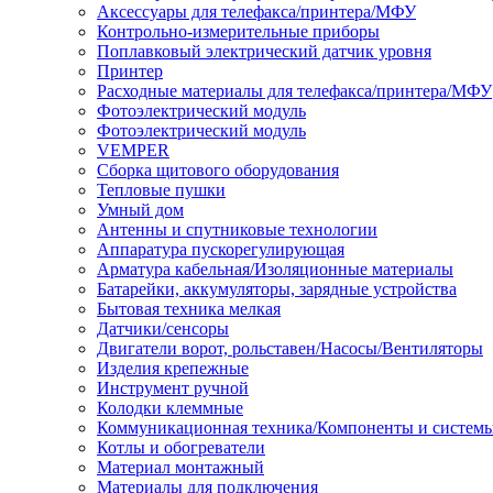
Аксессуары для телефакса/принтера/МФУ
Контрольно-измерительные приборы
Поплавковый электрический датчик уровня
Принтер
Расходные материалы для телефакса/принтера/МФУ
Фотоэлектрический модуль
Фотоэлектрический модуль
VEMPER
Сборка щитового оборудования
Тепловые пушки
Умный дом
Антенны и спутниковые технологии
Аппаратура пускорегулирующая
Арматура кабельная/Изоляционные материалы
Батарейки, аккумуляторы, зарядные устройства
Бытовая техника мелкая
Датчики/сенсоры
Двигатели ворот, рольставен/Насосы/Вентиляторы
Изделия крепежные
Инструмент ручной
Колодки клеммные
Коммуникационная техника/Компоненты и систем
Котлы и обогреватели
Материал монтажный
Материалы для подключения