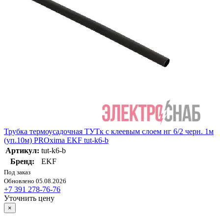
Трубка термоусадочная ТУТк с клеевым слоем нг 6/2 черн. 1м
(уп.10м) PROxima EKF tut-k6-b
Артикул:
tut-k6-b
Бренд:
EKF
Под заказ
Обновлено 05.08.2026
+7 391 278-76-76
Уточнить цену
×