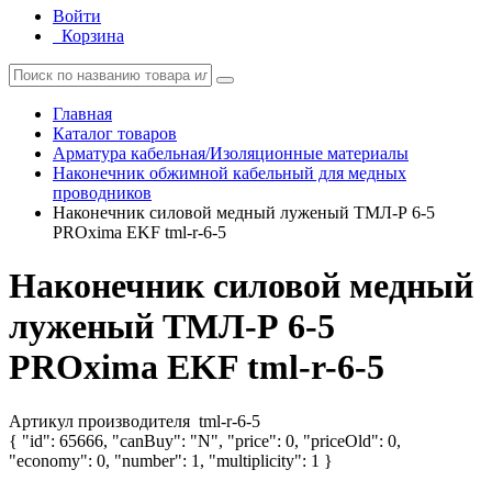
Войти
Корзина
Главная
Каталог товаров
Арматура кабельная/Изоляционные материалы
Наконечник обжимной кабельный для медных
проводников
Наконечник силовой медный луженый ТМЛ-Р 6-5
PROxima EKF tml-r-6-5
Наконечник силовой медный
луженый ТМЛ-Р 6-5
PROxima EKF tml-r-6-5
Артикул производителя
tml-r-6-5
{ "id": 65666, "canBuy": "N", "price": 0, "priceOld": 0,
"economy": 0, "number": 1, "multiplicity": 1 }