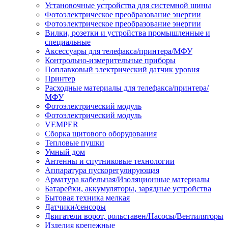
Установочные устройства для системной шины
Фотоэлектрическое преобразование энергии
Фотоэлектрическое преобразование энергии
Вилки, розетки и устройства промышленные и
специальные
Аксессуары для телефакса/принтера/МФУ
Контрольно-измерительные приборы
Поплавковый электрический датчик уровня
Принтер
Расходные материалы для телефакса/принтера/
МФУ
Фотоэлектрический модуль
Фотоэлектрический модуль
VEMPER
Сборка щитового оборудования
Тепловые пушки
Умный дом
Антенны и спутниковые технологии
Аппаратура пускорегулирующая
Арматура кабельная/Изоляционные материалы
Батарейки, аккумуляторы, зарядные устройства
Бытовая техника мелкая
Датчики/сенсоры
Двигатели ворот, рольставен/Насосы/Вентиляторы
Изделия крепежные