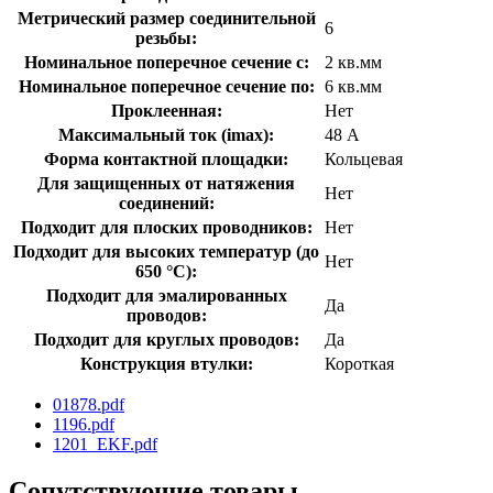
Метрический размер соединительной
6
резьбы:
Номинальное поперечное сечение с:
2 кв.мм
Номинальное поперечное сечение по:
6 кв.мм
Проклеенная:
Нет
Максимальный ток (imax):
48 А
Форма контактной площадки:
Кольцевая
Для защищенных от натяжения
Нет
соединений:
Подходит для плоских проводников:
Нет
Подходит для высоких температур (до
Нет
650 °C):
Подходит для эмалированных
Да
проводов:
Подходит для круглых проводов:
Да
Конструкция втулки:
Короткая
01878.pdf
1196.pdf
1201_EKF.pdf
Сопутствующие товары