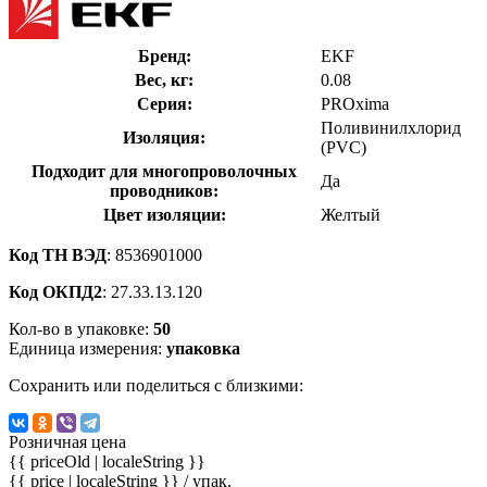
Бренд:
EKF
Вес, кг:
0.08
Серия:
PROxima
Поливинилхлорид
Изоляция:
(PVC)
Подходит для многопроволочных
Да
проводников:
Цвет изоляции:
Желтый
Код ТН ВЭД
: 8536901000
Код ОКПД2
: 27.33.13.120
Кол-во в упаковке:
50
Единица измерения:
упаковка
Сохранить или поделиться с близкими:
Розничная цена
{{ priceOld | localeString }}
{{ price | localeString }}
/ упак.