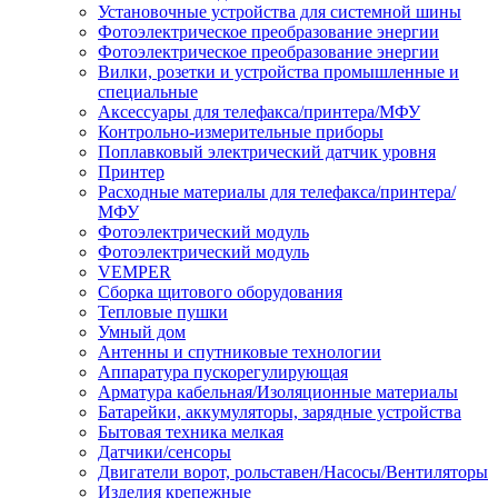
Установочные устройства для системной шины
Фотоэлектрическое преобразование энергии
Фотоэлектрическое преобразование энергии
Вилки, розетки и устройства промышленные и
специальные
Аксессуары для телефакса/принтера/МФУ
Контрольно-измерительные приборы
Поплавковый электрический датчик уровня
Принтер
Расходные материалы для телефакса/принтера/
МФУ
Фотоэлектрический модуль
Фотоэлектрический модуль
VEMPER
Сборка щитового оборудования
Тепловые пушки
Умный дом
Антенны и спутниковые технологии
Аппаратура пускорегулирующая
Арматура кабельная/Изоляционные материалы
Батарейки, аккумуляторы, зарядные устройства
Бытовая техника мелкая
Датчики/сенсоры
Двигатели ворот, рольставен/Насосы/Вентиляторы
Изделия крепежные