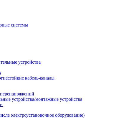
рные системы
ительные устройства
в
огнестойкие кабель-каналы
т перенапряжений
льные устройства/монтажные устройства
ии
числе электроустановочное оборудование)