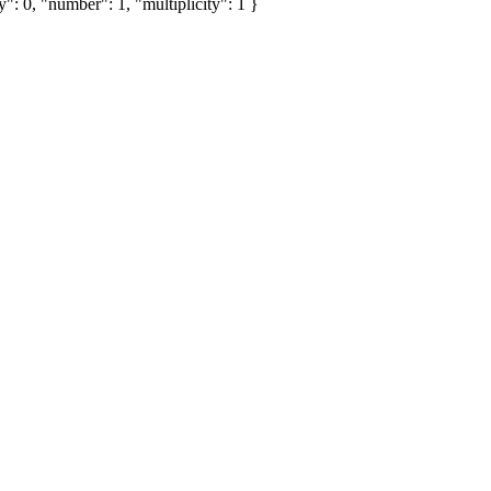
": 0, "number": 1, "multiplicity": 1 }