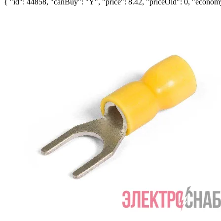
{ "id": 44858, "canBuy": "Y", "price": 8.42, "priceOld": 0, "economy