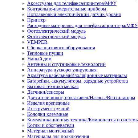
Аксессуары для телефакса/принтера/МФУ
Контрольно-измерительные приборы
Поплавковый электрический датчик уровня
Принтер
Расходные материалы для телефакса/принтера/МФУ
Фотоэлектрический модуль
Фотоэлектрический модуль
VEMPER
Сборка щитового оборудования
Тепловые пушки
Умный дом
Антенны и спутниковые технологии
Аппаратура пускорегулирующая
Арматура кабельная/Изоляционные материалы
Батарейки, аккумуляторы, зарядные устройства
Бытовая техника мелкая
Датчики/сенсоры
Двигатели ворот, рольставен/Насосы/Вентиляторы
Изделия крепежные
Инструмент ручной
Колодки клеммные
Коммуникационная техника/Компоненты и систем
Котлы и обогреватели
Материал монтажный
Материалы для подключения