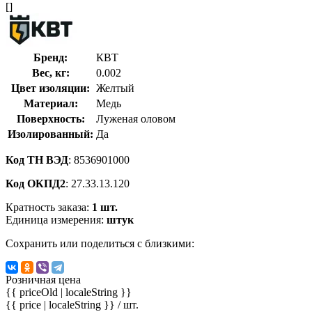
[]
Бренд:
КВТ
Вес, кг:
0.002
Цвет изоляции:
Желтый
Материал:
Медь
Поверхность:
Луженая оловом
Изолированный:
Да
Код ТН ВЭД
: 8536901000
Код ОКПД2
: 27.33.13.120
Кратность заказа:
1 шт.
Единица измерения:
штук
Сохранить или поделиться с близкими:
Розничная цена
{{ priceOld | localeString }}
{{ price | localeString }}
/ шт.