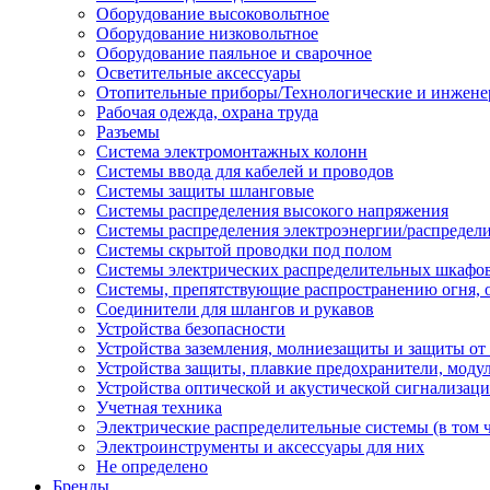
Оборудование высоковольтное
Оборудование низковольтное
Оборудование паяльное и сварочное
Осветительные аксессуары
Отопительные приборы/Технологические и инжене
Рабочая одежда, охрана труда
Разъемы
Система электромонтажных колонн
Системы ввода для кабелей и проводов
Системы защиты шланговые
Системы распределения высокого напряжения
Системы распределения электроэнергии/распредел
Системы скрытой проводки под полом
Системы электрических распределительных шкафо
Системы, препятствующие распространению огня, 
Соединители для шлангов и рукавов
Устройства безопасности
Устройства заземления, молниезащиты и защиты о
Устройства защиты, плавкие предохранители, моду
Устройства оптической и акустической сигнализац
Учетная техника
Электрические распределительные системы (в том 
Электроинструменты и аксессуары для них
Не определено
Бренды