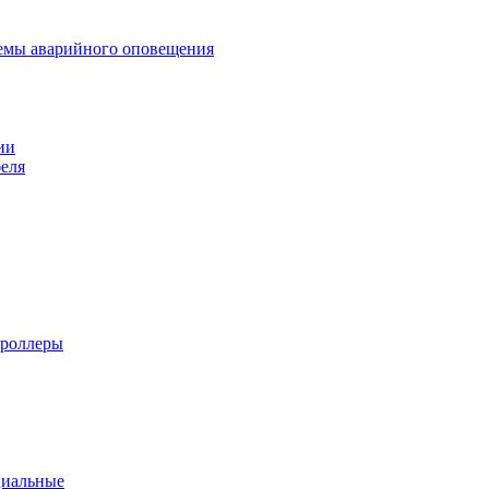
темы аварийного оповещения
ии
еля
троллеры
циальные