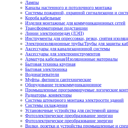
Лампы
Каналы настенного и потолочного монтажа
Системы пожарной, охранной сигнализации и сис
Короба кабельные
Изделия монтажные для коммуникационных сетей
Трансформаторные подстанции
Линии электропередач (ЛЭП)
Инструменты для опрессовки, резки, снятия изоляц
Электроизоляционные трубы/Трубы для защиты каб
Аксессуары для канализационной системы
Аксессуары для электроинструментов
Арматура кабельная/Изоляционные материалы
Бытовая техника крупная
Бытовая электроника
Водонагреватели
Муфты, фитинги сантехнические
Оборудование телекоммуникационное
Промышленные программируемые логические кон
Радиаторы, конвекторы
Система штекерного монтажа электросети зданий
Системы охлаждения
Установочные устройства для системной шины
Фотоэлектрическое преобразование энергии
Фотоэлектрическое преобразование энергии
Вилки, розетки и устройства промышленные и спе