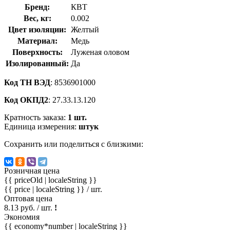
Бренд:
КВТ
Вес, кг:
0.002
Цвет изоляции:
Желтый
Материал:
Медь
Поверхность:
Луженая оловом
Изолированный:
Да
Код ТН ВЭД
: 8536901000
Код ОКПД2
: 27.33.13.120
Кратность заказа:
1 шт.
Единица измерения:
штук
Сохранить или поделиться с близкими:
Розничная цена
{{ priceOld | localeString }}
{{ price | localeString }}
/ шт.
Оптовая цена
8.13 руб. / шт.
!
Экономия
{{ economy*number | localeString }}