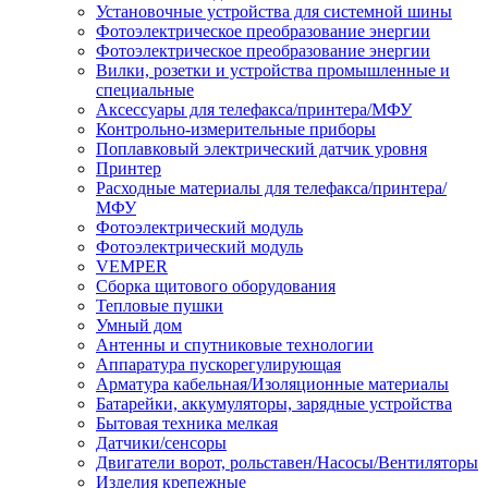
Установочные устройства для системной шины
Фотоэлектрическое преобразование энергии
Фотоэлектрическое преобразование энергии
Вилки, розетки и устройства промышленные и
специальные
Аксессуары для телефакса/принтера/МФУ
Контрольно-измерительные приборы
Поплавковый электрический датчик уровня
Принтер
Расходные материалы для телефакса/принтера/
МФУ
Фотоэлектрический модуль
Фотоэлектрический модуль
VEMPER
Сборка щитового оборудования
Тепловые пушки
Умный дом
Антенны и спутниковые технологии
Аппаратура пускорегулирующая
Арматура кабельная/Изоляционные материалы
Батарейки, аккумуляторы, зарядные устройства
Бытовая техника мелкая
Датчики/сенсоры
Двигатели ворот, рольставен/Насосы/Вентиляторы
Изделия крепежные