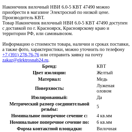
Наконечник вилочный НВИ 6.0-5 КВТ 47490 можно
приобрести в магазине Электроснаб по низкой цене.
Производитель КВТ.
Товар Наконечник вилочный НВИ 6.0-5 КВТ 47490 доступен
с доставкой по г. Красноярск, Красноярскому краю и
территории РФ, или самовывозом.
Информацию о стоимости товара, наличии и сроках поставки,
а также фото, характеристики, можно уточнить по телефону
+7 (391) 278-76-76
или отправить заявку на почту
zakaz@elektrosnab24.ru
.
Бренд:
КВТ
Цвет изоляции:
Желтый
Материал:
Медь
Луженая
Поверхность:
оловом
Изолированный:
Да
Метрический размер соединительной
5
резьбы:
Номинальное поперечное сечение с:
4 кв.мм
Номинальное поперечное сечение по:
6 кв.мм
Форма контактной площадки:
Вилочная