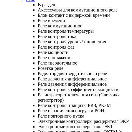
В раздел
Аксессуары для коммутационного реле
Блок-контакт с выдержкой времени
Реле времени
Реле коммутационное
Реле контроля температуры
Реле контроля тока
Реле контроля уровня/заполнения
Реле контроля фаз
Реле мощности
Реле напряжения
Реле твердотельное
Розетка-реле
Радиатор для твердотельного реле
Реле давления дифференциальное
Реле давления дифференциальное
Реле контроля коэффициента мощности
Регистратор отключения сети (Счетчик-
регистратор)
Реле контроля и защиты РКЗ, РКЗМ
Реле ограничения нагрузки РОН
Реле повторного пуска
Электронные контроллеры расцерителя ЭКР
Электронные контроллеры тока ЭКТ
Электронные контроллеры тока ЭКТМ (с