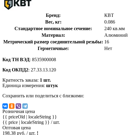
Бренд:
КВТ
Вес, кг:
0.086
Стандартное номинальное сечение:
240 кв.мм
Материал:
Алюминий
Метрический размер соединительной резьбы:
16
Герметичные:
Нет
Код ТН ВЭД
: 8535900008
Код ОКПД2
: 27.33.13.120
Кратность заказа:
1 шт.
Единица измерения:
штук
Сохранить или поделиться с близкими:
Розничная цена
{{ priceOld | localeString }}
{{ price | localeString }}
/ шт.
Оптовая цена
198.38 руб. / шт.
!