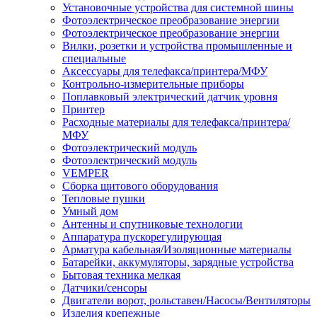
Установочные устройства для системной шины
Фотоэлектрическое преобразование энергии
Фотоэлектрическое преобразование энергии
Вилки, розетки и устройства промышленные и
специальные
Аксессуары для телефакса/принтера/МФУ
Контрольно-измерительные приборы
Поплавковый электрический датчик уровня
Принтер
Расходные материалы для телефакса/принтера/
МФУ
Фотоэлектрический модуль
Фотоэлектрический модуль
VEMPER
Сборка щитового оборудования
Тепловые пушки
Умный дом
Антенны и спутниковые технологии
Аппаратура пускорегулирующая
Арматура кабельная/Изоляционные материалы
Батарейки, аккумуляторы, зарядные устройства
Бытовая техника мелкая
Датчики/сенсоры
Двигатели ворот, рольставен/Насосы/Вентиляторы
Изделия крепежные