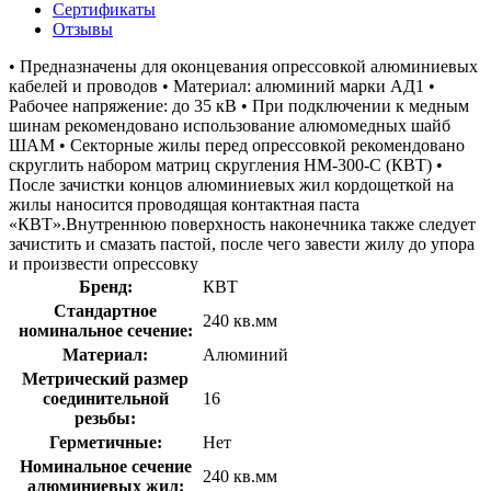
Сертификаты
Отзывы
• Предназначены для оконцевания опрессовкой алюминиевых
кабелей и проводов • Материал: алюминий марки АД1 •
Рабочее напряжение: до 35 кВ • При подключении к медным
шинам рекомендовано использование алюмомедных шайб
ШАМ • Секторные жилы перед опрессовкой рекомендовано
скруглить набором матриц скругления НМ-300-C (КВТ) •
После зачистки концов алюминиевых жил кордощеткой на
жилы наносится проводящая контактная паста
«КВТ».Внутреннюю поверхность наконечника также следует
зачистить и смазать пастой, после чего завести жилу до упора
и произвести опрессовку
Бренд:
КВТ
Стандартное
240 кв.мм
номинальное сечение:
Материал:
Алюминий
Метрический размер
соединительной
16
резьбы:
Герметичные:
Нет
Номинальное сечение
240 кв.мм
алюминиевых жил: