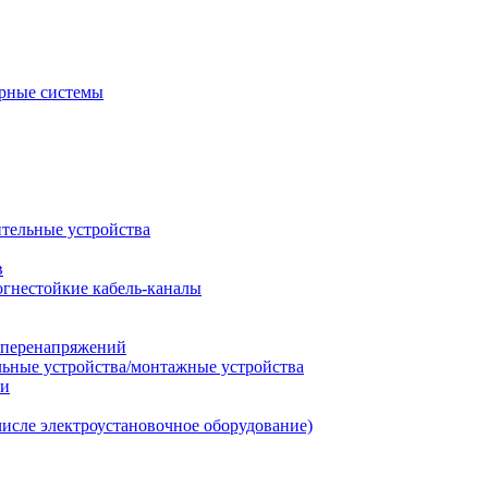
рные системы
ительные устройства
в
огнестойкие кабель-каналы
т перенапряжений
льные устройства/монтажные устройства
ии
числе электроустановочное оборудование)