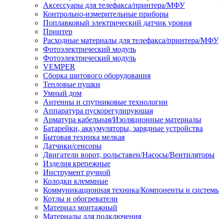
Аксессуары для телефакса/принтера/МФУ
Контрольно-измерительные приборы
Поплавковый электрический датчик уровня
Принтер
Расходные материалы для телефакса/принтера/МФУ
Фотоэлектрический модуль
Фотоэлектрический модуль
VEMPER
Сборка щитового оборудования
Тепловые пушки
Умный дом
Антенны и спутниковые технологии
Аппаратура пускорегулирующая
Арматура кабельная/Изоляционные материалы
Батарейки, аккумуляторы, зарядные устройства
Бытовая техника мелкая
Датчики/сенсоры
Двигатели ворот, рольставен/Насосы/Вентиляторы
Изделия крепежные
Инструмент ручной
Колодки клеммные
Коммуникационная техника/Компоненты и систем
Котлы и обогреватели
Материал монтажный
Материалы для подключения