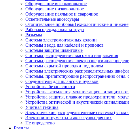
Оборудование высоковольтное
Оборудование низковольтное
Оборудование паяльное и сварочное
Осветительные аксессуары
Отопительные приборы/Технологические и инжене
Рабочая одежда, охрана труда
Разъемы
Система электромонтажных колонн
Системы ввода для кабелей и проводов
Системы защиты шланговые
Системы распределения высокого напряжения
Системы распределения электроэнергии/распредел
Системы скрытой проводки под полом
Системы электрических распределительных шкафо
Системы, препятствующие распространению огня, 
Соединители для шлангов и рукавов
Устройства безопасности
Устройства заземления, молниезащиты и защиты о
Устройства защиты, плавкие предохранители, моду
Устройства оптической и акустической сигнализац
Учетная техника
Электрические распределительные системы (в том 
Электроинструменты и аксессуары для них
Не определено
Бренды