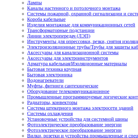
Лампы
Каналы настенного и потолочного монтажа
Системы пожарной, охранной сигнализации и сис
Короба кабельные
Изделия монтажные для коммуникационных сетей
Трансформаторные подстанции
Линии электропередач (ЛЭП)
Инструменты для опрессовки, резки, снятия изоляц
Электроизоляционные трубы/Трубы для защиты каб
Аксессуары для канализационной системы
Аксессуары для электроинструментов
Арматура кабельная/Изоляционные материалы
Бытовая техника крупная
Бытовая электроника
Водонагреватели
Муфты, фитинги сантехнические
Оборудование телекоммуникационное
Промышленные программируемые логические кон
Радиаторы, конвекторы
Система штекерного монтажа электросети зданий
Системы охлаждения
Установочные устройства для системной шины
Фотоэлектрическое преобразование энергии
Фотоэлектрическое преобразование энергии
Вилки, розетки и устройства промышленные и спе