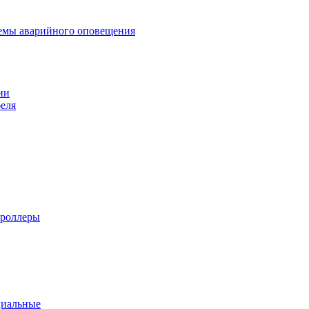
темы аварийного оповещения
ии
еля
троллеры
циальные