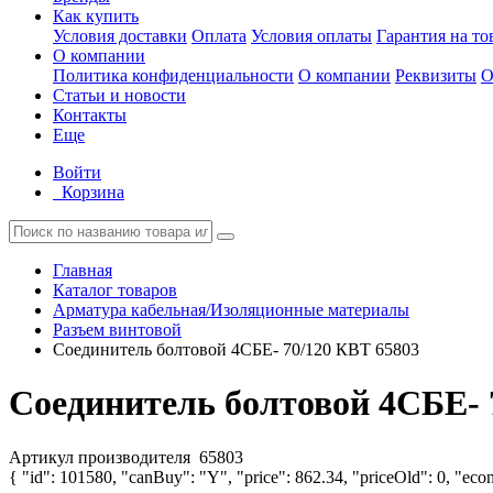
Как купить
Условия доставки
Оплата
Условия оплаты
Гарантия на то
О компании
Политика конфиденциальности
О компании
Реквизиты
О
Статьи и новости
Контакты
Еще
Войти
Корзина
Главная
Каталог товаров
Арматура кабельная/Изоляционные материалы
Разъем винтовой
Соединитель болтовой 4СБЕ- 70/120 КВТ 65803
Соединитель болтовой 4СБЕ- 
Артикул производителя
65803
{ "id": 101580, "canBuy": "Y", "price": 862.34, "priceOld": 0, "econ