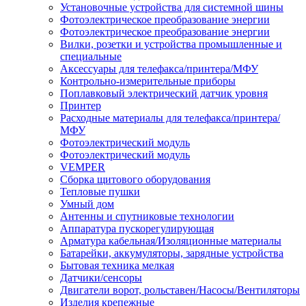
Установочные устройства для системной шины
Фотоэлектрическое преобразование энергии
Фотоэлектрическое преобразование энергии
Вилки, розетки и устройства промышленные и
специальные
Аксессуары для телефакса/принтера/МФУ
Контрольно-измерительные приборы
Поплавковый электрический датчик уровня
Принтер
Расходные материалы для телефакса/принтера/
МФУ
Фотоэлектрический модуль
Фотоэлектрический модуль
VEMPER
Сборка щитового оборудования
Тепловые пушки
Умный дом
Антенны и спутниковые технологии
Аппаратура пускорегулирующая
Арматура кабельная/Изоляционные материалы
Батарейки, аккумуляторы, зарядные устройства
Бытовая техника мелкая
Датчики/сенсоры
Двигатели ворот, рольставен/Насосы/Вентиляторы
Изделия крепежные