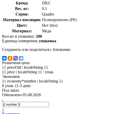
Бренд:
DKC
Вес, кг:
0.1
Серия:
Quadro
Материал изоляции:
Полипропилен (PP)
Цвет:
Нет (без)
Материал:
Медь
Кол-во в упаковке:
200
Единица измерения:
упаковка
Сохранить или поделиться с близкими:
Розничная цена
{{ priceOld | localeString }}
{{ price | localeString }}
/ упак.
Экономия
{{ economy*number | localeString }}
0 упак. (1-3 дня)
Под заказ
Обновлено 05.08.2026
-
+
В корзину