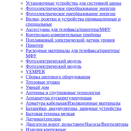
Установочные устройства для системной шины
Фотоэлектрическое преобразование энергии
Фотоэлектрическое преобразование энергии
Вилки, розетки и устройства промышленные и
специальные
Аксессуары для телефакса/принтера/МФУ
Контрольно-измерительные приборы
Поплавковый электрический датчик уровня
Принтер
Расходные материалы для телефакса/принтера/
МФУ
Фотоэлектрический модуль
Фотоэлектрический модуль
VEMPER
Сборка щитового оборудования
Тепловые пушки
Умный дом
Антенны и спутниковые технологии
Аппаратура пускорегулирующая
Арматура кабельная/Изоляционные материалы
Батарейки, аккумуляторы, зарядные устройства
Бытовая техника мелкая
Датчики/сенсоры
Двигатели ворот, рольставен/Насосы/Вентиляторы
Изделия крепежные