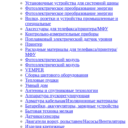
Установочные устройства для системной шины
Фотоэлектрическое преобразование энергии
Фотоэлектрическое преобразование энергии
Вилки, розетки и устройства промышленные и
специальные
Аксессуары для телефакса/принтера/МФУ
Контрольно-измерительные приборы
Поплавковый электрический датчик уровня
Принтер
Расходные материалы для телефакса/принтера/
МФУ
Фотоэлектрический модуль
Фотоэлектрический модуль
VEMPER
Сборка щитового оборудования
Тепловые пушки
Умный дом
Антенны и спутниковые технологии
Аппаратура пускорегулирующая
Арматура кабельная/Изоляционные материалы
Батарейки, аккумуляторы, зарядные устройства
Бытовая техника мелкая
Датчики/сенсоры
Двигатели ворот, рольставен/Насосы/Вентиляторы
Изделия крепежные