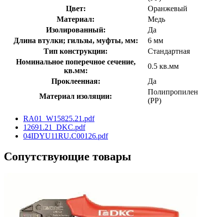
Цвет:
Оранжевый
Материал:
Медь
Изолированный:
Да
Длина втулки; гильзы, муфты, мм:
6 мм
Тип конструкции:
Стандартная
Номинальное поперечное сечение,
0.5 кв.мм
кв.мм:
Проклеенная:
Да
Полипропилен
Материал изоляции:
(PP)
RA01_W15825.21.pdf
12691.21_DKC.pdf
04IDYU11RU.C00126.pdf
Сопутствующие товары