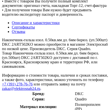
• Вместе с товаром Вы получите полный комплект
документов: оригинал счета, накладная Торг-12, счет-фактура
• Для получения товара Вам нужно будет предъявить
водителю-экспедитору паспорт и доверенность.
Описание и характеристики
Сертификаты
Отзывы
Наконечник-гильза изол. 0.50кв.мм дл. 6мм бирюз. (уп.500шт)
DKC 2ART502KO можно приобрести в магазине Электроснаб
по низкой цене. Производитель DKC. Серия Quadro.
Товар Наконечник-гильза изол. 0.50кв.мм дл. 6мм бирюз.
(уп.500шт) DKC 2ART502KO доступен с доставкой по г.
Красноярск, Красноярскому краю и территории РФ, или
самовывозом.
Информацию о стоимости товара, наличии и сроках поставки,
а также фото, характеристики, можно уточнить по телефону
+7 (391) 278-76-76
или отправить заявку на почту
zakaz@elektrosnab24.ru
.
Бренд:
DKC
Серия:
Quadro
Полипропилен
Материал изоляции:
(PP)