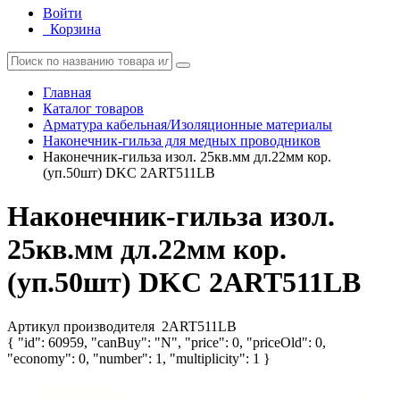
Войти
Корзина
Главная
Каталог товаров
Арматура кабельная/Изоляционные материалы
Наконечник-гильза для медных проводников
Наконечник-гильза изол. 25кв.мм дл.22мм кор.
(уп.50шт) DKC 2ART511LB
Наконечник-гильза изол.
25кв.мм дл.22мм кор.
(уп.50шт) DKC 2ART511LB
Артикул производителя
2ART511LB
{ "id": 60959, "canBuy": "N", "price": 0, "priceOld": 0,
"economy": 0, "number": 1, "multiplicity": 1 }