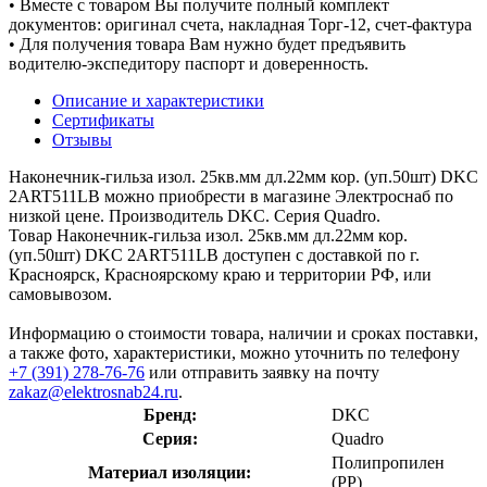
• Вместе с товаром Вы получите полный комплект
документов: оригинал счета, накладная Торг-12, счет-фактура
• Для получения товара Вам нужно будет предъявить
водителю-экспедитору паспорт и доверенность.
Описание и характеристики
Сертификаты
Отзывы
Наконечник-гильза изол. 25кв.мм дл.22мм кор. (уп.50шт) DKC
2ART511LB можно приобрести в магазине Электроснаб по
низкой цене. Производитель DKC. Серия Quadro.
Товар Наконечник-гильза изол. 25кв.мм дл.22мм кор.
(уп.50шт) DKC 2ART511LB доступен с доставкой по г.
Красноярск, Красноярскому краю и территории РФ, или
самовывозом.
Информацию о стоимости товара, наличии и сроках поставки,
а также фото, характеристики, можно уточнить по телефону
+7 (391) 278-76-76
или отправить заявку на почту
zakaz@elektrosnab24.ru
.
Бренд:
DKC
Серия:
Quadro
Полипропилен
Материал изоляции:
(PP)