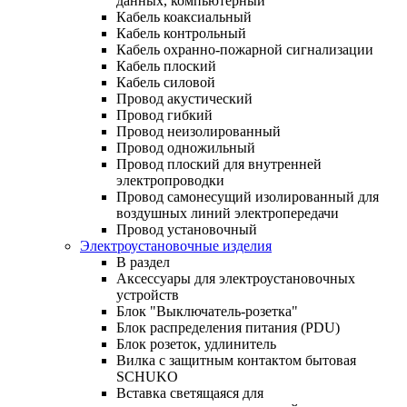
данных, компьютерный
Кабель коаксиальный
Кабель контрольный
Кабель охранно-пожарной сигнализации
Кабель плоский
Кабель силовой
Провод акустический
Провод гибкий
Провод неизолированный
Провод одножильный
Провод плоский для внутренней
электропроводки
Провод самонесущий изолированный для
воздушных линий электропередачи
Провод установочный
Электроустановочные изделия
В раздел
Аксессуары для электроустановочных
устройств
Блок "Выключатель-розетка"
Блок распределения питания (PDU)
Блок розеток, удлинитель
Вилка с защитным контактом бытовая
SCHUKO
Вставка светящаяся для