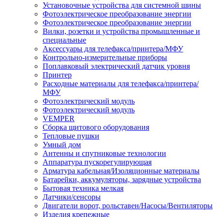
Установочные устройства для системной шины
Фотоэлектрическое преобразование энергии
Фотоэлектрическое преобразование энергии
Вилки, розетки и устройства промышленные и
специальные
Аксессуары для телефакса/принтера/МФУ
Контрольно-измерительные приборы
Поплавковый электрический датчик уровня
Принтер
Расходные материалы для телефакса/принтера/
МФУ
Фотоэлектрический модуль
Фотоэлектрический модуль
VEMPER
Сборка щитового оборудования
Тепловые пушки
Умный дом
Антенны и спутниковые технологии
Аппаратура пускорегулирующая
Арматура кабельная/Изоляционные материалы
Батарейки, аккумуляторы, зарядные устройства
Бытовая техника мелкая
Датчики/сенсоры
Двигатели ворот, рольставен/Насосы/Вентиляторы
Изделия крепежные