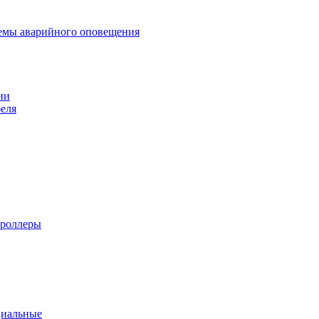
темы аварийного оповещения
ии
еля
троллеры
циальные