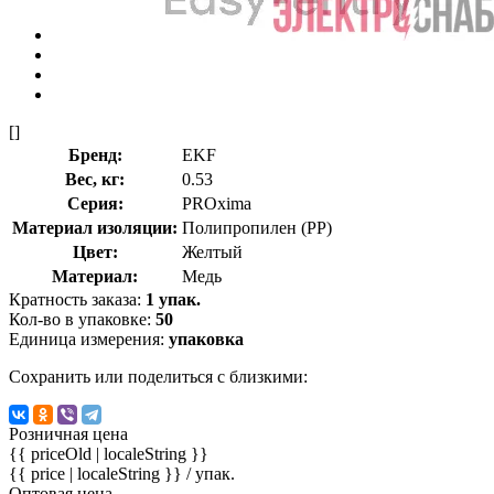
[]
Бренд:
EKF
Вес, кг:
0.53
Серия:
PROxima
Материал изоляции:
Полипропилен (PP)
Цвет:
Желтый
Материал:
Медь
Кратность заказа:
1 упак.
Кол-во в упаковке:
50
Единица измерения:
упаковка
Сохранить или поделиться с близкими:
Розничная цена
{{ priceOld | localeString }}
{{ price | localeString }}
/ упак.
Оптовая цена