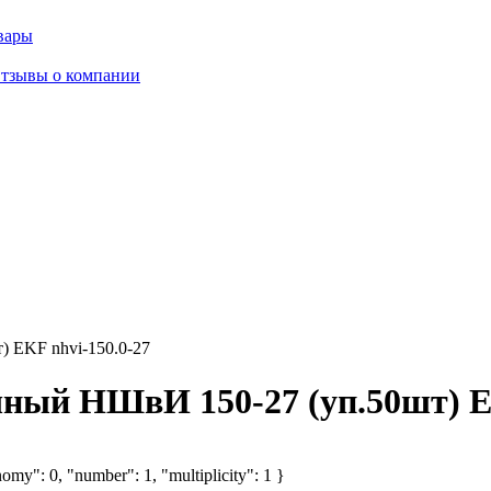
вары
тзывы о компании
 EKF nhvi-150.0-27
ный НШвИ 150-27 (уп.50шт) EK
omy": 0, "number": 1, "multiplicity": 1 }