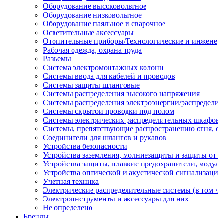
Оборудование высоковольтное
Оборудование низковольтное
Оборудование паяльное и сварочное
Осветительные аксессуары
Отопительные приборы/Технологические и инжене
Рабочая одежда, охрана труда
Разъемы
Система электромонтажных колонн
Системы ввода для кабелей и проводов
Системы защиты шланговые
Системы распределения высокого напряжения
Системы распределения электроэнергии/распредел
Системы скрытой проводки под полом
Системы электрических распределительных шкафо
Системы, препятствующие распространению огня, 
Соединители для шлангов и рукавов
Устройства безопасности
Устройства заземления, молниезащиты и защиты о
Устройства защиты, плавкие предохранители, моду
Устройства оптической и акустической сигнализац
Учетная техника
Электрические распределительные системы (в том 
Электроинструменты и аксессуары для них
Не определено
Бренды