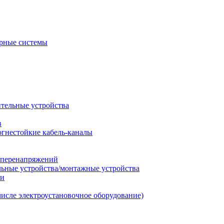
рные системы
ительные устройства
в
огнестойкие кабель-каналы
т перенапряжений
льные устройства/монтажные устройства
ии
числе электроустановочное оборудование)