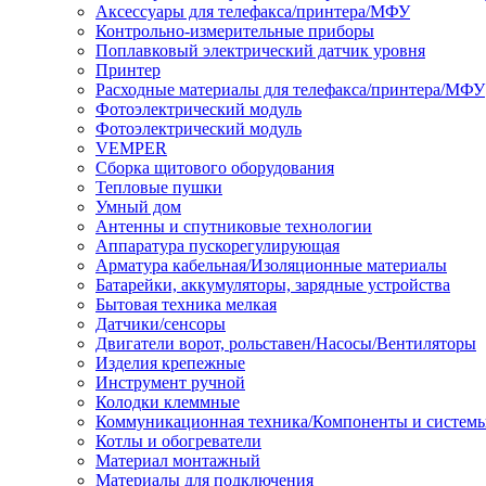
Аксессуары для телефакса/принтера/МФУ
Контрольно-измерительные приборы
Поплавковый электрический датчик уровня
Принтер
Расходные материалы для телефакса/принтера/МФУ
Фотоэлектрический модуль
Фотоэлектрический модуль
VEMPER
Сборка щитового оборудования
Тепловые пушки
Умный дом
Антенны и спутниковые технологии
Аппаратура пускорегулирующая
Арматура кабельная/Изоляционные материалы
Батарейки, аккумуляторы, зарядные устройства
Бытовая техника мелкая
Датчики/сенсоры
Двигатели ворот, рольставен/Насосы/Вентиляторы
Изделия крепежные
Инструмент ручной
Колодки клеммные
Коммуникационная техника/Компоненты и систем
Котлы и обогреватели
Материал монтажный
Материалы для подключения