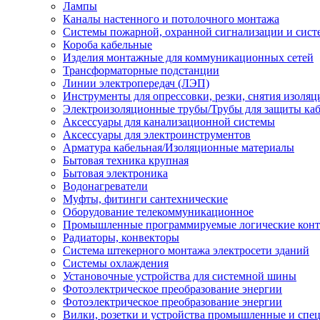
Лампы
Каналы настенного и потолочного монтажа
Системы пожарной, охранной сигнализации и сис
Короба кабельные
Изделия монтажные для коммуникационных сетей
Трансформаторные подстанции
Линии электропередач (ЛЭП)
Инструменты для опрессовки, резки, снятия изоляц
Электроизоляционные трубы/Трубы для защиты каб
Аксессуары для канализационной системы
Аксессуары для электроинструментов
Арматура кабельная/Изоляционные материалы
Бытовая техника крупная
Бытовая электроника
Водонагреватели
Муфты, фитинги сантехнические
Оборудование телекоммуникационное
Промышленные программируемые логические кон
Радиаторы, конвекторы
Система штекерного монтажа электросети зданий
Системы охлаждения
Установочные устройства для системной шины
Фотоэлектрическое преобразование энергии
Фотоэлектрическое преобразование энергии
Вилки, розетки и устройства промышленные и спе