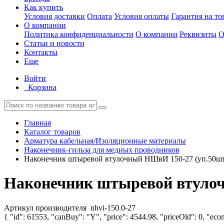
Как купить
Условия доставки
Оплата
Условия оплаты
Гарантия на то
О компании
Политика конфиденциальности
О компании
Реквизиты
О
Статьи и новости
Контакты
Еще
Войти
Корзина
Главная
Каталог товаров
Арматура кабельная/Изоляционные материалы
Наконечник-гильза для медных проводников
Наконечник штыревой втулочный НШвИ 150-27 (уп.50шт)
Наконечник штыревой втулоч
Артикул производителя
nhvi-150.0-27
{ "id": 61553, "canBuy": "Y", "price": 4544.98, "priceOld": 0, "econ