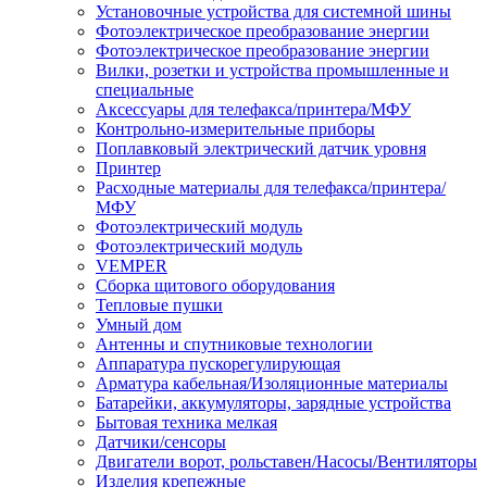
Установочные устройства для системной шины
Фотоэлектрическое преобразование энергии
Фотоэлектрическое преобразование энергии
Вилки, розетки и устройства промышленные и
специальные
Аксессуары для телефакса/принтера/МФУ
Контрольно-измерительные приборы
Поплавковый электрический датчик уровня
Принтер
Расходные материалы для телефакса/принтера/
МФУ
Фотоэлектрический модуль
Фотоэлектрический модуль
VEMPER
Сборка щитового оборудования
Тепловые пушки
Умный дом
Антенны и спутниковые технологии
Аппаратура пускорегулирующая
Арматура кабельная/Изоляционные материалы
Батарейки, аккумуляторы, зарядные устройства
Бытовая техника мелкая
Датчики/сенсоры
Двигатели ворот, рольставен/Насосы/Вентиляторы
Изделия крепежные