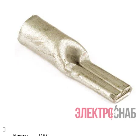
[]
Бренд:
DKC