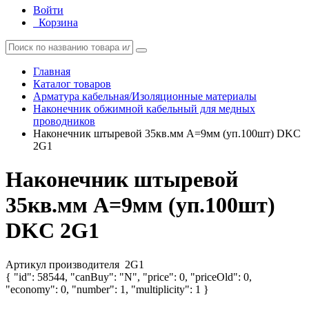
Войти
Корзина
Главная
Каталог товаров
Арматура кабельная/Изоляционные материалы
Наконечник обжимной кабельный для медных
проводников
Наконечник штыревой 35кв.мм А=9мм (уп.100шт) DKC
2G1
Наконечник штыревой
35кв.мм А=9мм (уп.100шт)
DKC 2G1
Артикул производителя
2G1
{ "id": 58544, "canBuy": "N", "price": 0, "priceOld": 0,
"economy": 0, "number": 1, "multiplicity": 1 }