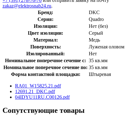
+7 (391) 278-76-76
или отправить заявку на почту
zakaz@elektrosnab24.ru
.
Бренд:
DKC
Серия:
Quadro
Изоляция:
Нет (без)
Цвет изоляции:
Серый
Материал:
Медь
Поверхность:
Луженая оловом
Изолированный:
Нет
Номинальное поперечное сечение с:
35 кв.мм
Номинальное поперечное сечение по:
35 кв.мм
Форма контактной площадки:
Штыревая
RA01_W15825.21.pdf
12691.21_DKC.pdf
04IDYU11RU.C00126.pdf
Сопутствующие товары