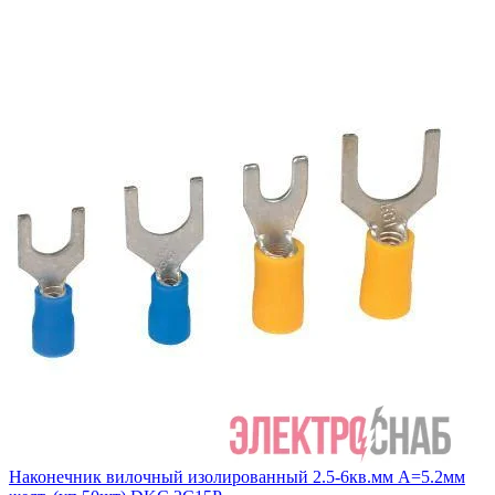
Наконечник вилочный изолированный 2.5-6кв.мм А=5.2мм