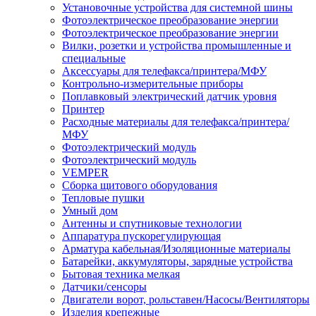
Установочные устройства для системной шины
Фотоэлектрическое преобразование энергии
Фотоэлектрическое преобразование энергии
Вилки, розетки и устройства промышленные и
специальные
Аксессуары для телефакса/принтера/МФУ
Контрольно-измерительные приборы
Поплавковый электрический датчик уровня
Принтер
Расходные материалы для телефакса/принтера/
МФУ
Фотоэлектрический модуль
Фотоэлектрический модуль
VEMPER
Сборка щитового оборудования
Тепловые пушки
Умный дом
Антенны и спутниковые технологии
Аппаратура пускорегулирующая
Арматура кабельная/Изоляционные материалы
Батарейки, аккумуляторы, зарядные устройства
Бытовая техника мелкая
Датчики/сенсоры
Двигатели ворот, рольставен/Насосы/Вентиляторы
Изделия крепежные