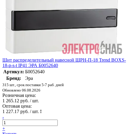
Щит распределительный навесной ЩРН-П-18 Trend BOXS-
18-p-s-t IP41 ЭРА Б0052640
Артикул:
Б0052640
Бренд:
Эра
315 шт., срок поставки 5-7 раб. дней
Обновлено 06.08.2026
Розничная цена:
1 265.12 руб. / шт.
Оптовая цена:
1 227.17 руб. / шт.
!
-
+
Купить