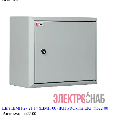
Щит ЩМП-27.21.14 (ЩМП-00) IP31 PROxima EKF mb22-00
Артикул:
mb22-00