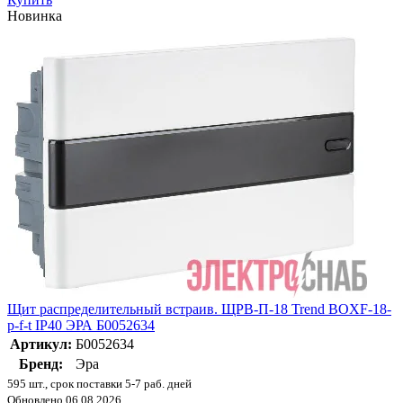
Новинка
Щит распределительный встраив. ЩРВ-П-18 Trend BOXF-18-
p-f-t IP40 ЭРА Б0052634
Артикул:
Б0052634
Бренд:
Эра
595 шт., срок поставки 5-7 раб. дней
Обновлено 06.08.2026