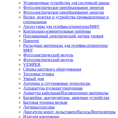
Установочные устройства для системной шины
Фотоэлектрическое преобразование энергии
Фотоэлектрическое преобразование энергии
Вилки, розетки и устройства промышленные и
специальные
Аксессуары для телефакса/принтера/МФУ
Контрольно-измерительные приборы
Поплавковый электрический датчик уровня
Принтер
Расходные материалы для телефакса/принтера/
МФУ
Фотоэлектрический модуль
Фотоэлектрический модуль
VEMPER
Сборка щитового оборудования
Тепловые пушки
Умный дом
Антенны и спутниковые технологии
Аппаратура пускорегулирующая
Арматура кабельная/Изоляционные материалы
Батарейки, аккумуляторы, зарядные устройства
Бытовая техника мелкая
Датчики/сенсоры
Двигатели ворот, рольставен/Насосы/Вентиляторы
Изделия крепежные