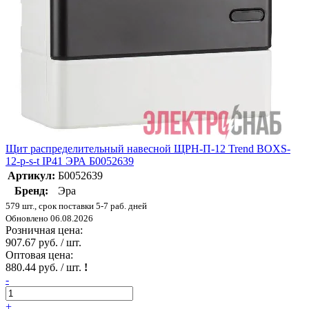
Щит распределительный навесной ЩРН-П-12 Trend BOXS-
12-p-s-t IP41 ЭРА Б0052639
Артикул:
Б0052639
Бренд:
Эра
579 шт., срок поставки 5-7 раб. дней
Обновлено 06.08.2026
Розничная цена:
907.67 руб. / шт.
Оптовая цена:
880.44 руб. / шт.
!
-
+