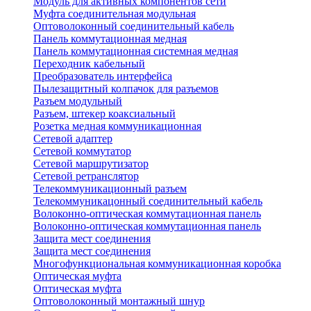
Модуль для активных компонентов сети
Муфта соединительная модульная
Оптоволоконный соединительный кабель
Панель коммутационная медная
Панель коммутационная системная медная
Переходник кабельный
Преобразователь интерфейса
Пылезащитный колпачок для разъемов
Разъем модульный
Разъем, штекер коаксиальный
Розетка медная коммуникационная
Сетевой адаптер
Сетевой коммутатор
Сетевой маршрутизатор
Сетевой ретранслятор
Телекоммуникационный разъем
Телекоммуникацонный соединительный кабель
Волоконно-оптическая коммутационная панель
Волоконно-оптическая коммутационная панель
Защита мест соединения
Защита мест соединения
Многофункциональная коммуникационная коробка
Оптическая муфта
Оптическая муфта
Оптоволоконный монтажный шнур