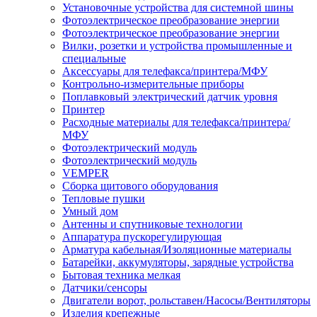
Установочные устройства для системной шины
Фотоэлектрическое преобразование энергии
Фотоэлектрическое преобразование энергии
Вилки, розетки и устройства промышленные и
специальные
Аксессуары для телефакса/принтера/МФУ
Контрольно-измерительные приборы
Поплавковый электрический датчик уровня
Принтер
Расходные материалы для телефакса/принтера/
МФУ
Фотоэлектрический модуль
Фотоэлектрический модуль
VEMPER
Сборка щитового оборудования
Тепловые пушки
Умный дом
Антенны и спутниковые технологии
Аппаратура пускорегулирующая
Арматура кабельная/Изоляционные материалы
Батарейки, аккумуляторы, зарядные устройства
Бытовая техника мелкая
Датчики/сенсоры
Двигатели ворот, рольставен/Насосы/Вентиляторы
Изделия крепежные