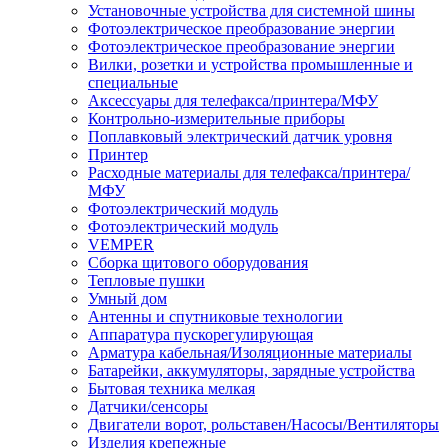
Установочные устройства для системной шины
Фотоэлектрическое преобразование энергии
Фотоэлектрическое преобразование энергии
Вилки, розетки и устройства промышленные и
специальные
Аксессуары для телефакса/принтера/МФУ
Контрольно-измерительные приборы
Поплавковый электрический датчик уровня
Принтер
Расходные материалы для телефакса/принтера/
МФУ
Фотоэлектрический модуль
Фотоэлектрический модуль
VEMPER
Сборка щитового оборудования
Тепловые пушки
Умный дом
Антенны и спутниковые технологии
Аппаратура пускорегулирующая
Арматура кабельная/Изоляционные материалы
Батарейки, аккумуляторы, зарядные устройства
Бытовая техника мелкая
Датчики/сенсоры
Двигатели ворот, рольставен/Насосы/Вентиляторы
Изделия крепежные