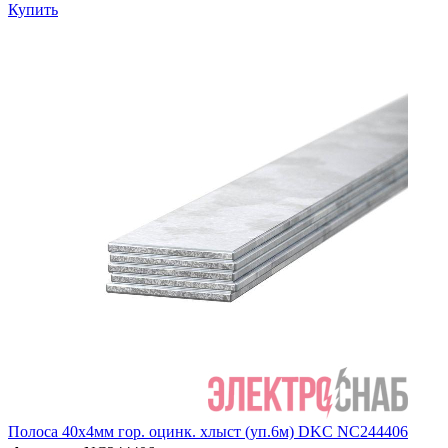
Купить
Полоса 40х4мм гор. оцинк. хлыст (уп.6м) DKC NC244406