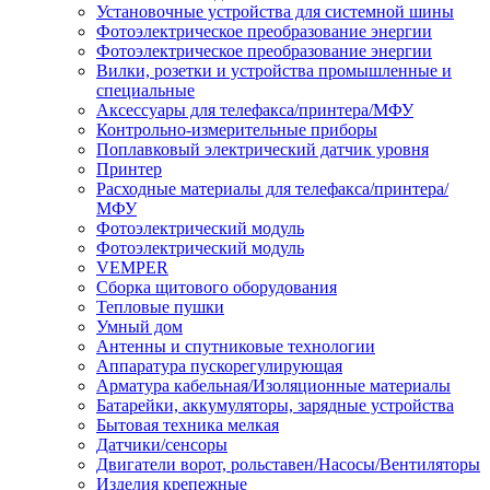
Установочные устройства для системной шины
Фотоэлектрическое преобразование энергии
Фотоэлектрическое преобразование энергии
Вилки, розетки и устройства промышленные и
специальные
Аксессуары для телефакса/принтера/МФУ
Контрольно-измерительные приборы
Поплавковый электрический датчик уровня
Принтер
Расходные материалы для телефакса/принтера/
МФУ
Фотоэлектрический модуль
Фотоэлектрический модуль
VEMPER
Сборка щитового оборудования
Тепловые пушки
Умный дом
Антенны и спутниковые технологии
Аппаратура пускорегулирующая
Арматура кабельная/Изоляционные материалы
Батарейки, аккумуляторы, зарядные устройства
Бытовая техника мелкая
Датчики/сенсоры
Двигатели ворот, рольставен/Насосы/Вентиляторы
Изделия крепежные