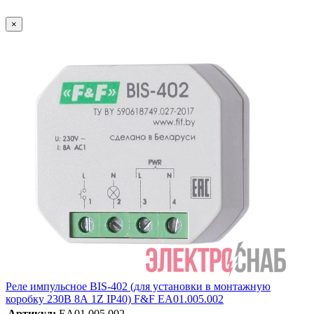
×
Реле импульсное BIS-402 (для установки в монтажную
коробку 230В 8А 1Z IP40) F&F EA01.005.002
Артикул:
EA01.005.002