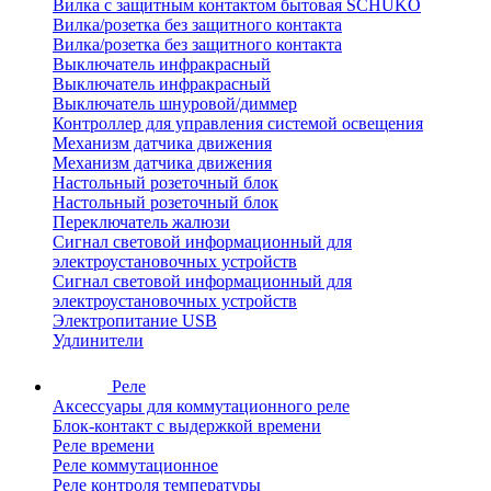
Вилка с защитным контактом бытовая SCHUKO
Вилка/розетка без защитного контакта
Вилка/розетка без защитного контакта
Выключатель инфракрасный
Выключатель инфракрасный
Выключатель шнуровой/диммер
Контроллер для управления системой освещения
Механизм датчика движения
Механизм датчика движения
Настольный розеточный блок
Настольный розеточный блок
Переключатель жалюзи
Сигнал световой информационный для
электроустановочных устройств
Сигнал световой информационный для
электроустановочных устройств
Электропитание USB
Удлинители
Реле
Аксессуары для коммутационного реле
Блок-контакт с выдержкой времени
Реле времени
Реле коммутационное
Реле контроля температуры