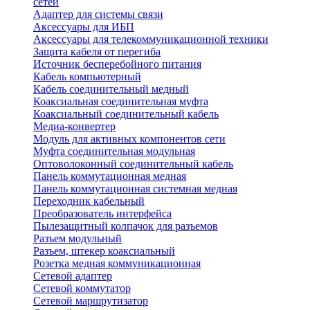
сетей
Адаптер для системы связи
Аксессуары для ИБП
Аксессуары для телекоммуникационной техники
Защита кабеля от перегиба
Источник бесперебойного питания
Кабель компьютерный
Кабель соединительный медный
Коаксиальная соединительная муфта
Коаксиальный соединительный кабель
Медиа-конвертер
Модуль для активных компонентов сети
Муфта соединительная модульная
Оптоволоконный соединительный кабель
Панель коммутационная медная
Панель коммутационная системная медная
Переходник кабельный
Преобразователь интерфейса
Пылезащитный колпачок для разъемов
Разъем модульный
Разъем, штекер коаксиальный
Розетка медная коммуникационная
Сетевой адаптер
Сетевой коммутатор
Сетевой маршрутизатор