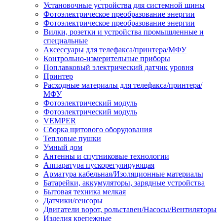
Установочные устройства для системной шины
Фотоэлектрическое преобразование энергии
Фотоэлектрическое преобразование энергии
Вилки, розетки и устройства промышленные и
специальные
Аксессуары для телефакса/принтера/МФУ
Контрольно-измерительные приборы
Поплавковый электрический датчик уровня
Принтер
Расходные материалы для телефакса/принтера/
МФУ
Фотоэлектрический модуль
Фотоэлектрический модуль
VEMPER
Сборка щитового оборудования
Тепловые пушки
Умный дом
Антенны и спутниковые технологии
Аппаратура пускорегулирующая
Арматура кабельная/Изоляционные материалы
Батарейки, аккумуляторы, зарядные устройства
Бытовая техника мелкая
Датчики/сенсоры
Двигатели ворот, рольставен/Насосы/Вентиляторы
Изделия крепежные