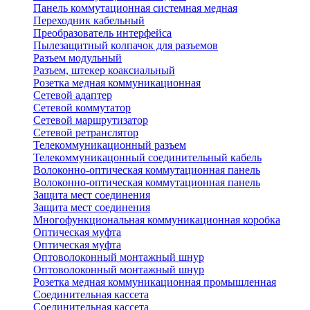
Панель коммутационная системная медная
Переходник кабельный
Преобразователь интерфейса
Пылезащитный колпачок для разъемов
Разъем модульный
Разъем, штекер коаксиальный
Розетка медная коммуникационная
Сетевой адаптер
Сетевой коммутатор
Сетевой маршрутизатор
Сетевой ретранслятор
Телекоммуникационный разъем
Телекоммуникацонный соединительный кабель
Волоконно-оптическая коммутационная панель
Волоконно-оптическая коммутационная панель
Защита мест соединения
Защита мест соединения
Многофункциональная коммуникационная коробка
Оптическая муфта
Оптическая муфта
Оптоволоконный монтажный шнур
Оптоволоконный монтажный шнур
Розетка медная коммуникационная промышленная
Соединительная кассета
Соединительная кассета