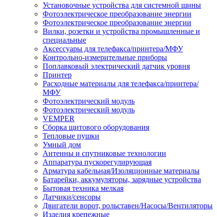
Установочные устройства для системной шины
Фотоэлектрическое преобразование энергии
Фотоэлектрическое преобразование энергии
Вилки, розетки и устройства промышленные и
специальные
Аксессуары для телефакса/принтера/МФУ
Контрольно-измерительные приборы
Поплавковый электрический датчик уровня
Принтер
Расходные материалы для телефакса/принтера/
МФУ
Фотоэлектрический модуль
Фотоэлектрический модуль
VEMPER
Сборка щитового оборудования
Тепловые пушки
Умный дом
Антенны и спутниковые технологии
Аппаратура пускорегулирующая
Арматура кабельная/Изоляционные материалы
Батарейки, аккумуляторы, зарядные устройства
Бытовая техника мелкая
Датчики/сенсоры
Двигатели ворот, рольставен/Насосы/Вентиляторы
Изделия крепежные