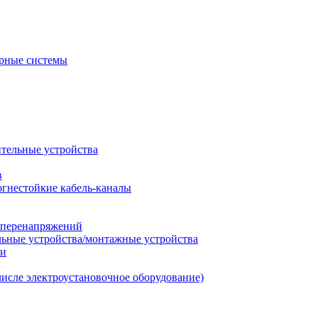
рные системы
ительные устройства
в
огнестойкие кабель-каналы
т перенапряжений
льные устройства/монтажные устройства
ии
числе электроустановочное оборудование)