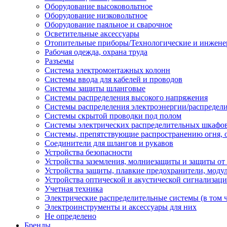
Оборудование высоковольтное
Оборудование низковольтное
Оборудование паяльное и сварочное
Осветительные аксессуары
Отопительные приборы/Технологические и инжене
Рабочая одежда, охрана труда
Разъемы
Система электромонтажных колонн
Системы ввода для кабелей и проводов
Системы защиты шланговые
Системы распределения высокого напряжения
Системы распределения электроэнергии/распредел
Системы скрытой проводки под полом
Системы электрических распределительных шкафо
Системы, препятствующие распространению огня, 
Соединители для шлангов и рукавов
Устройства безопасности
Устройства заземления, молниезащиты и защиты о
Устройства защиты, плавкие предохранители, моду
Устройства оптической и акустической сигнализац
Учетная техника
Электрические распределительные системы (в том 
Электроинструменты и аксессуары для них
Не определено
Бренды