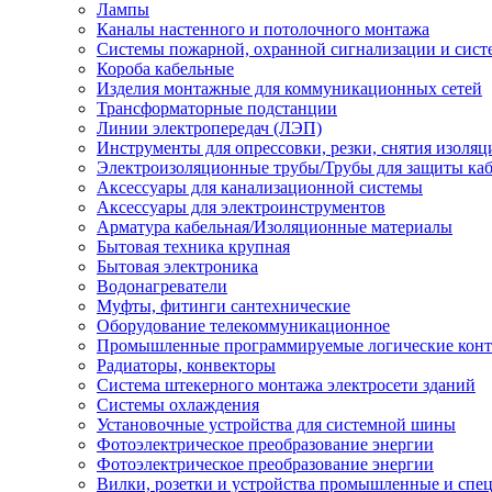
Лампы
Каналы настенного и потолочного монтажа
Системы пожарной, охранной сигнализации и сис
Короба кабельные
Изделия монтажные для коммуникационных сетей
Трансформаторные подстанции
Линии электропередач (ЛЭП)
Инструменты для опрессовки, резки, снятия изоляц
Электроизоляционные трубы/Трубы для защиты каб
Аксессуары для канализационной системы
Аксессуары для электроинструментов
Арматура кабельная/Изоляционные материалы
Бытовая техника крупная
Бытовая электроника
Водонагреватели
Муфты, фитинги сантехнические
Оборудование телекоммуникационное
Промышленные программируемые логические кон
Радиаторы, конвекторы
Система штекерного монтажа электросети зданий
Системы охлаждения
Установочные устройства для системной шины
Фотоэлектрическое преобразование энергии
Фотоэлектрическое преобразование энергии
Вилки, розетки и устройства промышленные и спе