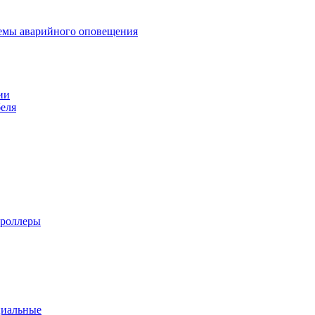
темы аварийного оповещения
ии
еля
троллеры
циальные