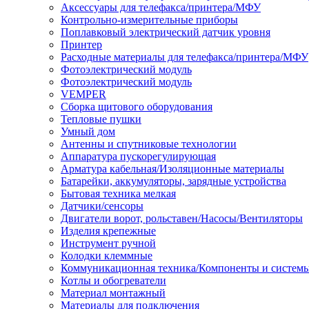
Аксессуары для телефакса/принтера/МФУ
Контрольно-измерительные приборы
Поплавковый электрический датчик уровня
Принтер
Расходные материалы для телефакса/принтера/МФУ
Фотоэлектрический модуль
Фотоэлектрический модуль
VEMPER
Сборка щитового оборудования
Тепловые пушки
Умный дом
Антенны и спутниковые технологии
Аппаратура пускорегулирующая
Арматура кабельная/Изоляционные материалы
Батарейки, аккумуляторы, зарядные устройства
Бытовая техника мелкая
Датчики/сенсоры
Двигатели ворот, рольставен/Насосы/Вентиляторы
Изделия крепежные
Инструмент ручной
Колодки клеммные
Коммуникационная техника/Компоненты и систем
Котлы и обогреватели
Материал монтажный
Материалы для подключения