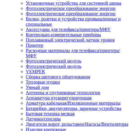
Установочные устройства для системной шины
Фотоэлектрическое преобразование энергии
Фотоэлектрическое преобразование энергии
Вилки, розетки и устройства промышленные и
специальные
Аксессуары для телефакса/принтера/МФУ
Контрольно-измерительные приборы
Поплавковый электрический датчик уровня
Принтер
Расходные материалы для телефакса/принтера/
МФУ
Фотоэлектрический модуль
Фотоэлектрический модуль
VEMPER
Сборка щитового оборудования
Тепловые пушки
Умный дом
Антенны и спутниковые технологии
Аппаратура пускорегулирующая
Арматура кабельная/Изоляционные материалы
Батарейки, аккумуляторы, зарядные устройства
Бытовая техника мелкая
Датчики/сенсоры
Двигатели ворот, рольставен/Насосы/Вентиляторы
Изделия крепежные