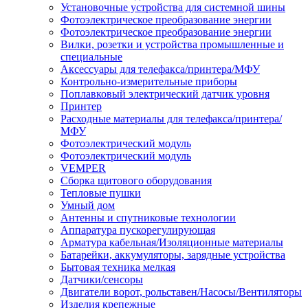
Установочные устройства для системной шины
Фотоэлектрическое преобразование энергии
Фотоэлектрическое преобразование энергии
Вилки, розетки и устройства промышленные и
специальные
Аксессуары для телефакса/принтера/МФУ
Контрольно-измерительные приборы
Поплавковый электрический датчик уровня
Принтер
Расходные материалы для телефакса/принтера/
МФУ
Фотоэлектрический модуль
Фотоэлектрический модуль
VEMPER
Сборка щитового оборудования
Тепловые пушки
Умный дом
Антенны и спутниковые технологии
Аппаратура пускорегулирующая
Арматура кабельная/Изоляционные материалы
Батарейки, аккумуляторы, зарядные устройства
Бытовая техника мелкая
Датчики/сенсоры
Двигатели ворот, рольставен/Насосы/Вентиляторы
Изделия крепежные