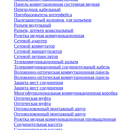
Панель коммутационная системная медная
Переходник кабельный
Преобразователь интерфейса
Пылезащитный колпачок для разъемов
Разъем модульный
Разъем, штекер коаксиальный
Розетка медная коммуникационная
Сетевой адаптер
Сетевой коммутатор
Сетевой маршрутизатор
Сетевой ретранслятор
Телекоммуникационный разъем
Телекоммуникацонный соединительный кабель
Волоконно-оптическая коммутационная панель
Волоконно-оптическая коммутационная панель
Защита мест соединения
Защита мест соединения
Многофункциональная коммуникационная коробка
Оптическая муфта
Оптическая муфта
Оптоволоконный монтажный шнур
Оптоволоконный монтажный шнур
Розетка медная коммуникационная промышленная
Соединительная кассета
Соединительная кассета