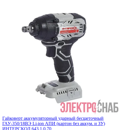
Гайковерт аккумуляторный ударный бесщеточный
ГАУ-350/18ВЭ Li-ion АПИ (картон без аккум. и ЗУ)
ИНТЕРСКОЛ 643.1.0.70