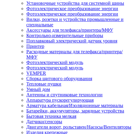
Установочные устройства для системной шины
Фотоэлектрическое преобразование энергии
Фотоэлектрическое преобразование энергии
Вилки, розетки и устройства промышленные и
специальные
Аксессуары для телефакса/принтера/МФУ
Контрольно-измерительные приборы
Поплавковый электрический датчик уровня
Принтер
Расходные материалы для телефакса/принтера/
МФУ
Фотоэлектрический модуль
Фотоэлектрический модуль
VEMPER
Сборка щитового оборудования
Тепловые пушки
Умный дом
Антенны и спутниковые технологии
Аппаратура пускорегулирующая
Арматура кабельная/Изоляционные материалы
Батарейки, аккумуляторы, зарядные устройства
Бытовая техника мелкая
Датчики/сенсоры
Двигатели ворот, рольставен/Насосы/Вентиляторы
Изделия крепежные