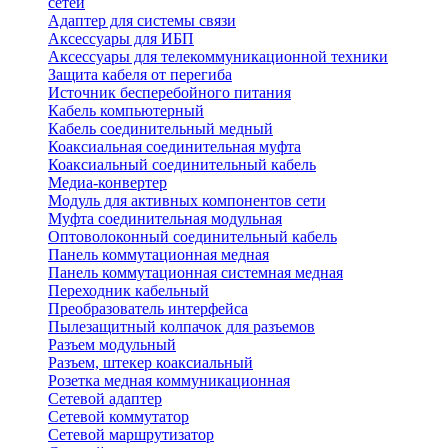
сетей
Адаптер для системы связи
Аксессуары для ИБП
Аксессуары для телекоммуникационной техники
Защита кабеля от перегиба
Источник бесперебойного питания
Кабель компьютерный
Кабель соединительный медный
Коаксиальная соединительная муфта
Коаксиальный соединительный кабель
Медиа-конвертер
Модуль для активных компонентов сети
Муфта соединительная модульная
Оптоволоконный соединительный кабель
Панель коммутационная медная
Панель коммутационная системная медная
Переходник кабельный
Преобразователь интерфейса
Пылезащитный колпачок для разъемов
Разъем модульный
Разъем, штекер коаксиальный
Розетка медная коммуникационная
Сетевой адаптер
Сетевой коммутатор
Сетевой маршрутизатор