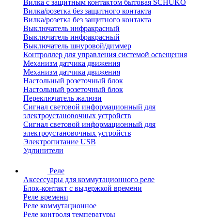
Вилка с защитным контактом бытовая SCHUKO
Вилка/розетка без защитного контакта
Вилка/розетка без защитного контакта
Выключатель инфракрасный
Выключатель инфракрасный
Выключатель шнуровой/диммер
Контроллер для управления системой освещения
Механизм датчика движения
Механизм датчика движения
Настольный розеточный блок
Настольный розеточный блок
Переключатель жалюзи
Сигнал световой информационный для
электроустановочных устройств
Сигнал световой информационный для
электроустановочных устройств
Электропитание USB
Удлинители
Реле
Аксессуары для коммутационного реле
Блок-контакт с выдержкой времени
Реле времени
Реле коммутационное
Реле контроля температуры