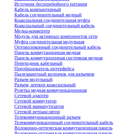
Источник бесперебойного питания
Кабель компьютерный
Кабель соединительный медный
Коаксиальная соединительная муфта
Коаксиальный соединительный кабель
Медиа-конвертер
Модуль для активных компонентов сети
Муфта соединительная модульная
Оптоволоконный соединительный кабель
Панель коммутационная медная
Панель коммутационная системная медная
Переходник кабельный
Преобразователь интерфейса
Пылезащитный колпачок для разъемов
Разъем модульный
Разъем, штекер коаксиальный
Розетка медная коммуникационная
Сетевой адаптер
Сетевой коммутатор
Сетевой маршрутизатор
Сетевой ретранслятор
Телекоммуникационный разъем
Телекоммуникацонный соединительный кабель
Волоконно-оптическая коммутационная панель
Волоконно-оптическая коммутационная панель