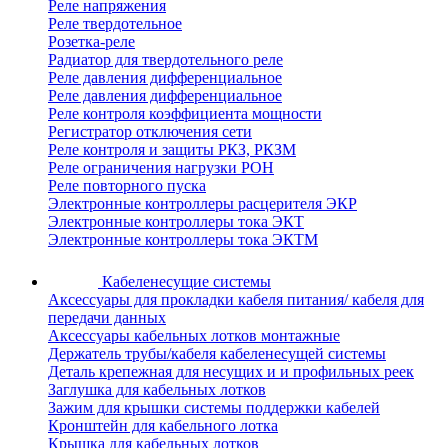
Реле напряжения
Реле твердотельное
Розетка-реле
Радиатор для твердотельного реле
Реле давления дифференциальное
Реле давления дифференциальное
Реле контроля коэффициента мощности
Регистратор отключения сети
Реле контроля и защиты РКЗ, РКЗМ
Реле ограничения нагрузки РОН
Реле повторного пуска
Электронные контроллеры расцерителя ЭКР
Электронные контроллеры тока ЭКТ
Электронные контроллеры тока ЭКТМ
Кабеленесущие системы
Аксессуары для прокладки кабеля питания/ кабеля для
передачи данных
Аксессуары кабельных лотков монтажные
Держатель трубы/кабеля кабеленесущей системы
Деталь крепежная для несущих и и профильных реек
Заглушка для кабельных лотков
Зажим для крышки системы поддержки кабелей
Кронштейн для кабельного лотка
Крышка для кабельных лотков