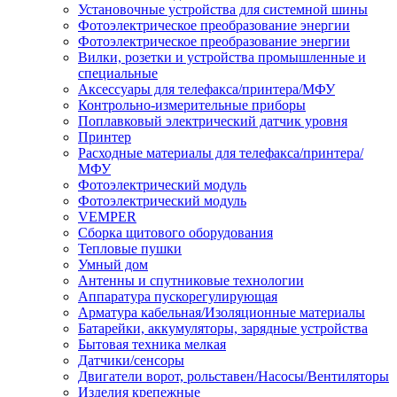
Установочные устройства для системной шины
Фотоэлектрическое преобразование энергии
Фотоэлектрическое преобразование энергии
Вилки, розетки и устройства промышленные и
специальные
Аксессуары для телефакса/принтера/МФУ
Контрольно-измерительные приборы
Поплавковый электрический датчик уровня
Принтер
Расходные материалы для телефакса/принтера/
МФУ
Фотоэлектрический модуль
Фотоэлектрический модуль
VEMPER
Сборка щитового оборудования
Тепловые пушки
Умный дом
Антенны и спутниковые технологии
Аппаратура пускорегулирующая
Арматура кабельная/Изоляционные материалы
Батарейки, аккумуляторы, зарядные устройства
Бытовая техника мелкая
Датчики/сенсоры
Двигатели ворот, рольставен/Насосы/Вентиляторы
Изделия крепежные