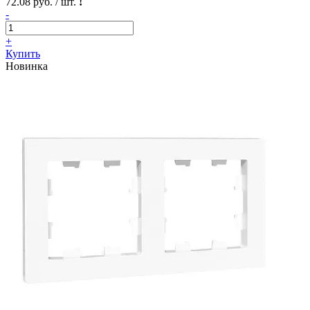
72.08 руб. / шт.
!
-
+
Купить
Новинка