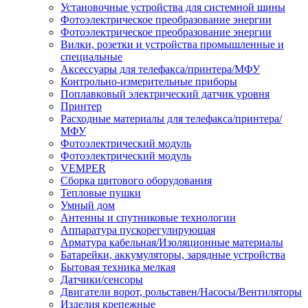
Установочные устройства для системной шины
Фотоэлектрическое преобразование энергии
Фотоэлектрическое преобразование энергии
Вилки, розетки и устройства промышленные и
специальные
Аксессуары для телефакса/принтера/МФУ
Контрольно-измерительные приборы
Поплавковый электрический датчик уровня
Принтер
Расходные материалы для телефакса/принтера/
МФУ
Фотоэлектрический модуль
Фотоэлектрический модуль
VEMPER
Сборка щитового оборудования
Тепловые пушки
Умный дом
Антенны и спутниковые технологии
Аппаратура пускорегулирующая
Арматура кабельная/Изоляционные материалы
Батарейки, аккумуляторы, зарядные устройства
Бытовая техника мелкая
Датчики/сенсоры
Двигатели ворот, рольставен/Насосы/Вентиляторы
Изделия крепежные