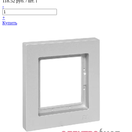
118.52 руб. / шт.
!
-
+
Купить